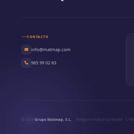
CONTACTO
info@matmap.com
965 99 02 63
© 2026
Grupo Matmap, S.L.
· Polígono Industrial Riodel · C/ Mo