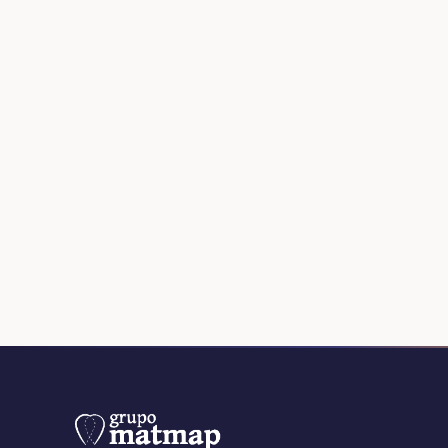
→
Dónde se instala:
interior, exterior, terraza o zonas
→
Seguridad:
en mojado, prioriza
porcelánico antides
→
Resistencia al uso:
para tránsito alto, el
pavimento 
elección más completa.
→
Estilo:
madera
para calidez;
mármol
para un look e
→
Formato y junta:
influyen en el despiece, la limpieza