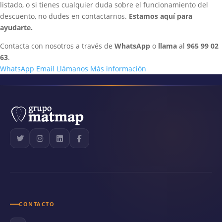
listado, o si tienes cualquier duda sobre el funcionamiento del
descuento, no dudes en contactarnos.
Estamos aquí para
ayudarte.
Contacta con nosotros a través de
WhatsApp
o
llama
al
965 99 02
63
.
WhatsApp
Email
Llámanos
Más información
CONTACTO